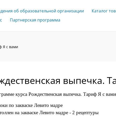
едения об образовательной организации
Каталог то
с
Партнерская программа
ф Я с вами
ждественская выпечка. Т
грамме курса Рождественская выпечка. Тариф Я с вами
оки по закваске Левито мадре
оллен на закваске Левито мадре - 2 рецептуры