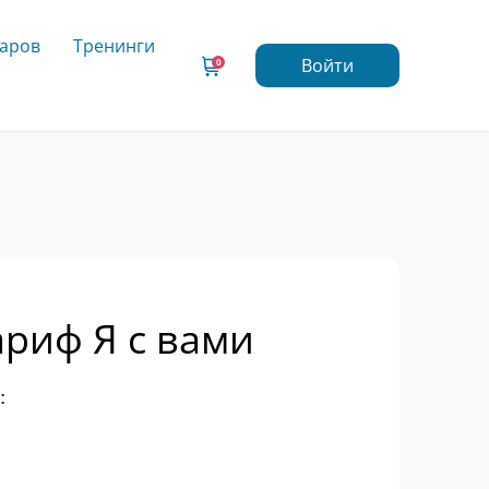
варов
Тренинги
Войти
0
ариф Я с вами
: