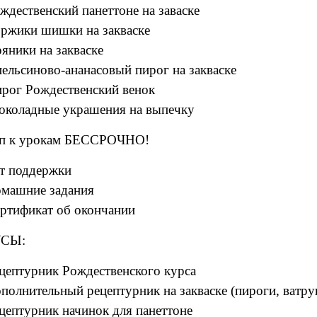
ждественский панеттоне на заваске
ржики шишки на закваске
яники на закваске
ельсиново-ананасовый пирог на закваске
рог Рождественский венок
коладные украшения на выпечку
п к урокам БЕССРОЧНО!
т поддержки
машние задания
ртификат об окончании
СЫ:
цептурник Рождественского курса
полнительный рецептурник на закваске (пироги, ватру
цептурник начинок для панеттоне