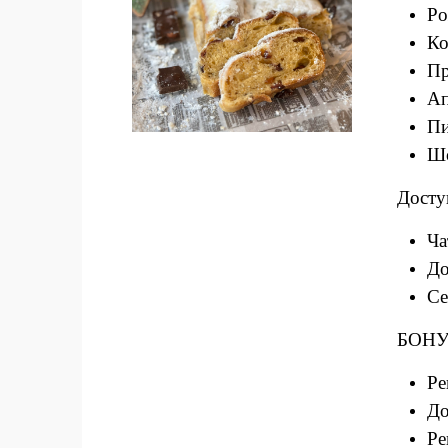
Ро
Ко
Пр
Ап
Пи
Шо
Досту
Ча
До
Се
БОНУ
Ре
До
Ре